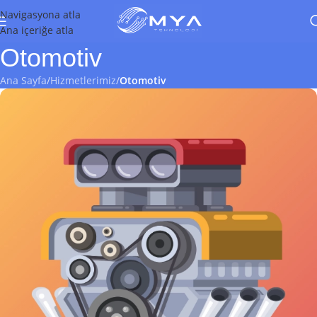
Navigasyona atla
Ana içeriğe atla
Otomotiv
Ana Sayfa
/
Hizmetlerimiz
/
Otomotiv