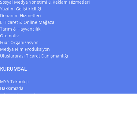
Sosyal Medya Yönetimi & Reklam Hizmetleri
Yazılım Geliştiriciliği
Donanım Hizmetleri
E-Ticaret & Online Mağaza
Tarım & Hayvancılık
Otomotiv
Fuar Organizasyon
Medya Film Prodüksiyon
Uluslararası Ticaret Danışmanlığı
KURUMSAL
MYA Teknoloji
Hakkımızda
Sık Sorulan Sorular
Blog
İletişim
Şartlar ve Koşullar
Gizlilik Politikası
Site Haritası
MYA Teknoloji
® 2023 tüm hakları saklıdır.